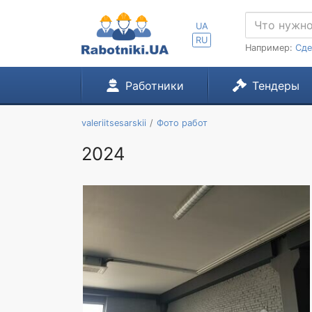
UA
RU
Например:
Сде
Работники
Тендеры
valeriitsesarskii
Фото работ
2024