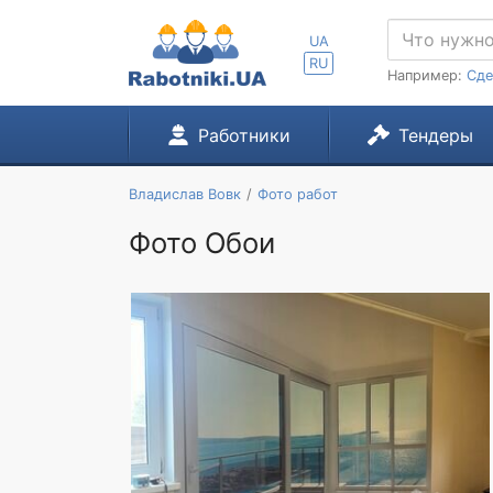
UA
RU
Например:
Сде
Работники
Тендеры
Владислав Вовк
Фото работ
Фото Обои