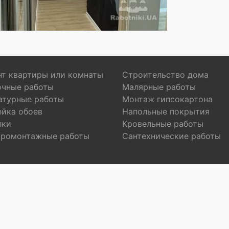
т квартиры или комнаты
Строительство дома
очные работы
Малярные работы
атурные работы
Монтаж гипсокартона
ейка обоев
Напольные покрытия
лки
Кровельные работы
тромонтажные работы
Сантехнические работы