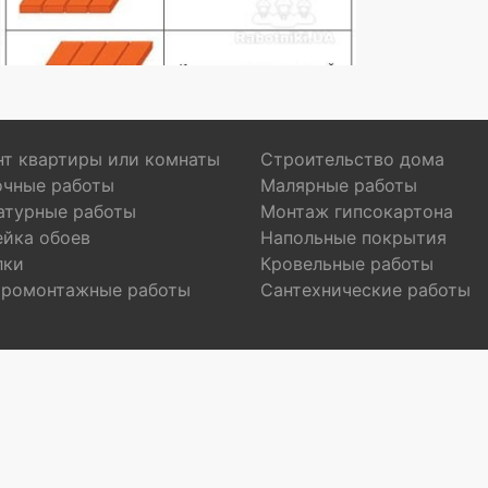
т квартиры или комнаты
Строительство дома
очные работы
Малярные работы
атурные работы
Монтаж гипсокартона
ейка обоев
Напольные покрытия
лки
Кровельные работы
тромонтажные работы
Сантехнические работы