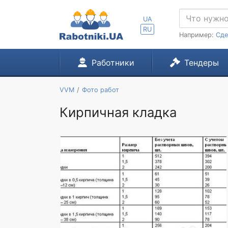
UA
RU
Например:
Сде
Работники
Тендеры
VVM
Фото работ
Кирпичная кладка