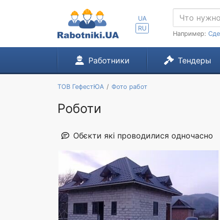
UA
RU
Например:
Сде
Работники
Тендеры
ТОВ ГефестЮА
Фото работ
Роботи
Обєкти які проводилися одночасно