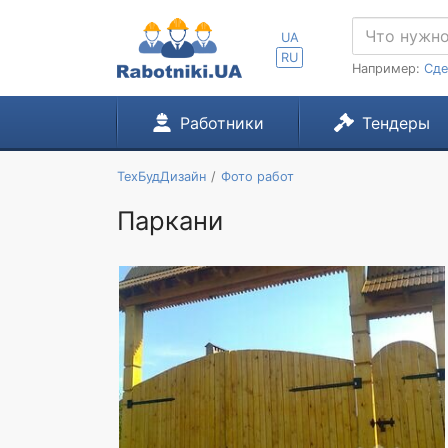
UA
RU
Например:
Сде
Работники
Тендеры
ТехБудДизайн
Фото работ
Паркани