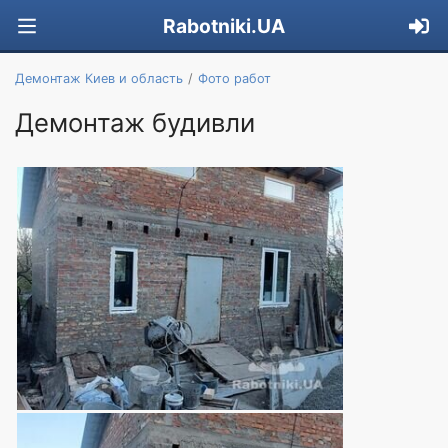
Rabotniki.UA
Демонтаж Киев и область
Фото работ
Демонтаж будивли