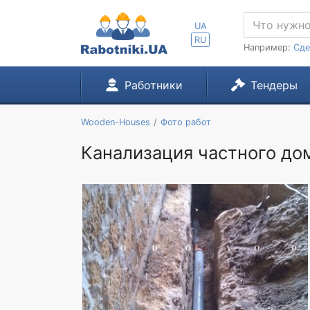
UA
RU
Например:
Сде
Работники
Тендеры
Wooden-Houses
Фото работ
Канализация частного до