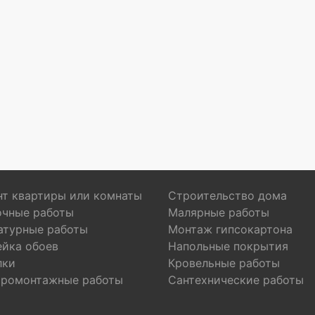
т квартиры или комнаты
Строительство дома
очные работы
Малярные работы
атурные работы
Монтаж гипсокартона
ейка обоев
Напольные покрытия
лки
Кровельные работы
тромонтажные работы
Сантехнические работы