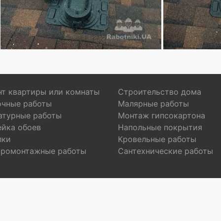
т квартиры или комнаты
Строительство дома
очные работы
Малярные работы
атурные работы
Монтаж гипсокартона
ейка обоев
Напольные покрытия
лки
Кровельные работы
тромонтажные работы
Сантехнические работы