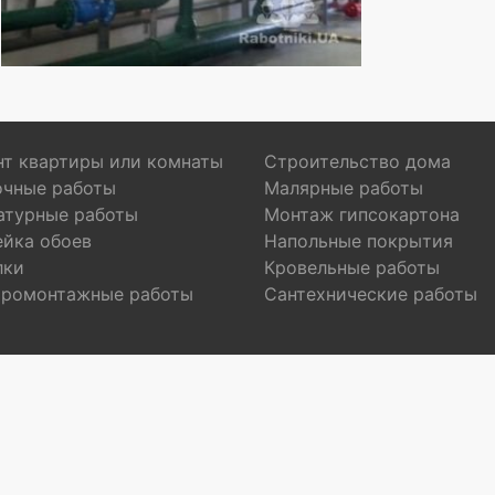
т квартиры или комнаты
Строительство дома
очные работы
Малярные работы
атурные работы
Монтаж гипсокартона
ейка обоев
Напольные покрытия
лки
Кровельные работы
тромонтажные работы
Сантехнические работы