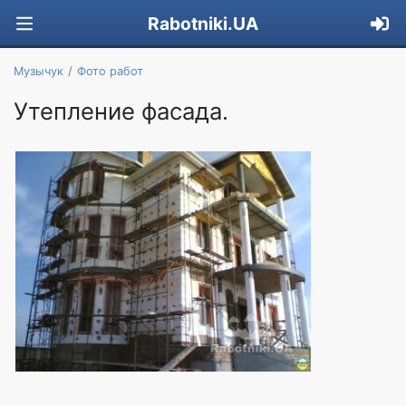
Rabotniki.UA
Музычук
Фото работ
Утепление фасада.