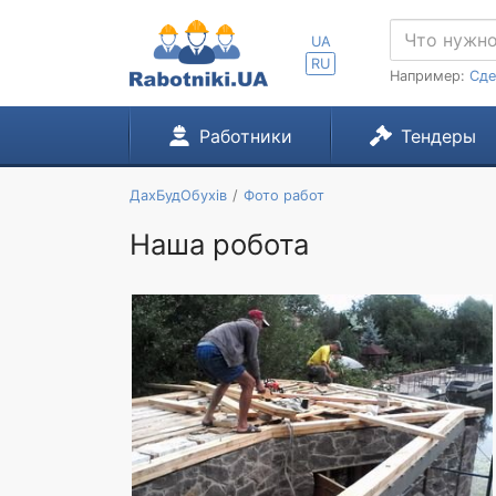
UA
RU
Например:
Сде
Работники
Тендеры
ДахБудОбухів
Фото работ
Наша робота