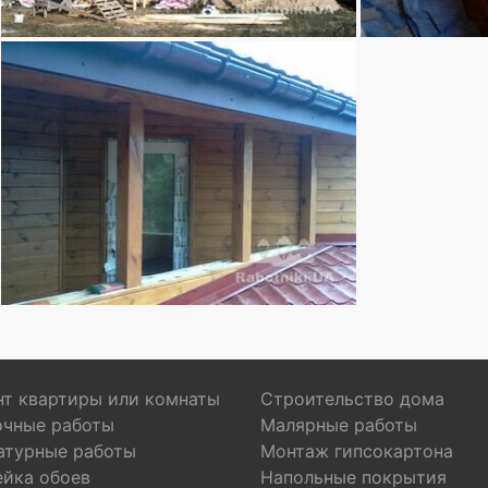
т квартиры или комнаты
Строительство дома
очные работы
Малярные работы
атурные работы
Монтаж гипсокартона
ейка обоев
Напольные покрытия