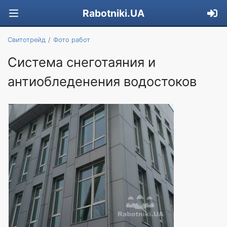
Rabotniki.UA
Свитотрейд
Фото работ
Система снеготаяния и
антиобледенения водостоков