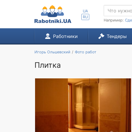
UA
RU
Например:
Сде
Работники
Тендеры
Игорь Ольшевский
Фото работ
Плитка