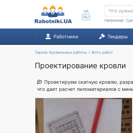
UA
RU
Например:
Сде
Работники
Тендеры
Теризо Кровельные работы
Фото работ
Проектирование кровли
Проектируем скатную кровлю, разра
что дает расчет пиломатериалов с ми