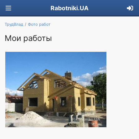
Rabotniki.UA
ТрудВлад
Фото работ
Мои работы