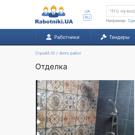
UA
RU
Например:
Сде
Работники
Тендеры
Строй5.10
Фото работ
Отделка