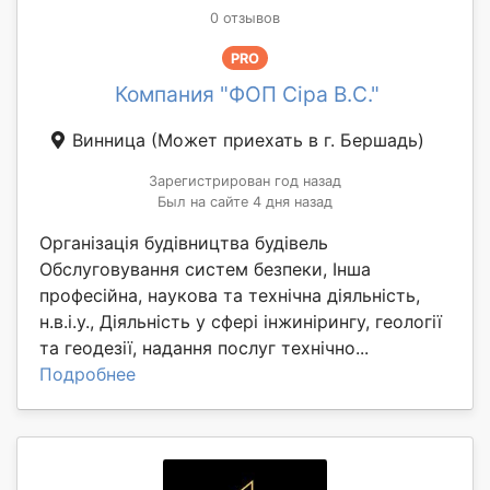
0 отзывов
PRO
Компания "ФОП Сіра В.С."
Винница
(Может приехать в г. Бершадь)
Зарегистрирован год назад
Был на сайте 4 дня назад
Організація будівництва будівель
Обслуговування систем безпеки, Інша
професійна, наукова та технічна діяльність,
н.в.і.у., Діяльність у сфері інжинірингу, геології
та геодезії, надання послуг технічно...
Подробнее