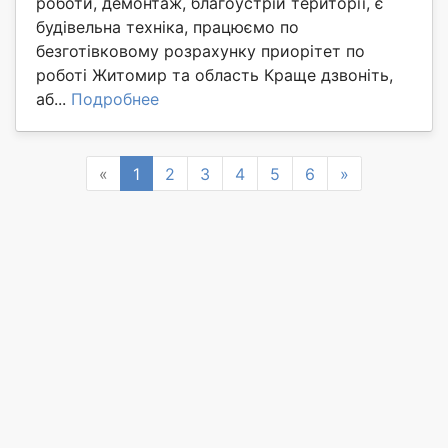
роботи, демонтаж, благоустрій території, є
будівельна техніка, працюємо по
безготівковому розрахунку приорітет по
роботі Житомир та область Краще дзвоніть,
аб...
Подробнее
Previous
Next
«
1
2
3
4
5
6
»