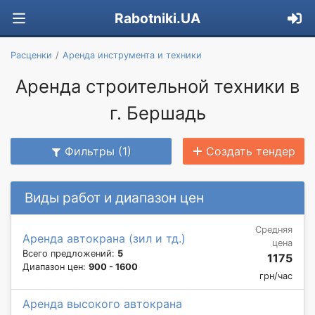
Rabotniki.UA
Расценки
Аренда инструмента и техники
Аренда строительной техники в
г. Бершадь
Фильтры (1)
Создать тендер
Виды работ и диапазон цен
Средняя
Аренда автокрана (зил и тд.)
цена
Всего предложений:
5
1175
Диапазон цен:
900 - 1600
грн/час
Аренда высокого автокрана