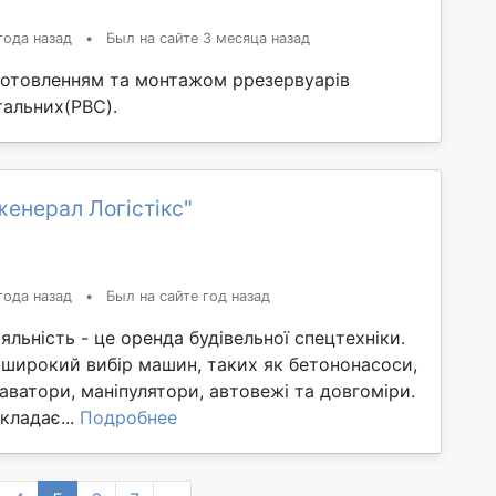
года назад
•
Был на сайте 3 месяца назад
отовленням та монтажом ррезервуарів
тальних(РВС).
енерал Логістікс"
года назад
•
Был на сайте год назад
яльність - це оренда будівельної спецтехніки.
широкий вибір машин, таких як бетононасоси,
аватори, маніпулятори, автовежі та довгоміри.
кладає...
Подробнее