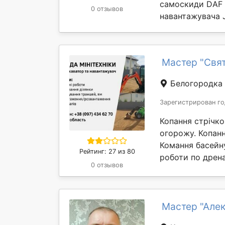
самоскиди DАF 
0 отзывов
навантажувача J
Мастер "Свя
Белогородка
Зарегистрирован го
Копання стрічко
огорожу. Копанн
Комання басейну
Рейтинг: 27 из 80
роботи по дрена
0 отзывов
Мастер "Але