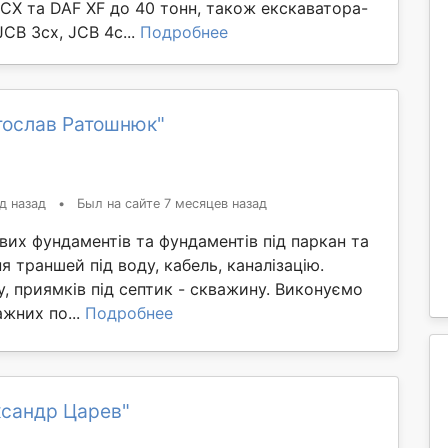
CX та DAF XF до 40 тонн, також екскаватора-
CB 3cx, JCB 4c...
Подробнее
тослав Ратошнюк"
д назад
•
Был на сайте 7 месяцев назад
вих фундаментів та фундаментів під паркан та
я траншей під воду, кабель, каналізацію.
, приямків під септик - скважину. Виконуємо
жних по...
Подробнее
ксандр Царев"