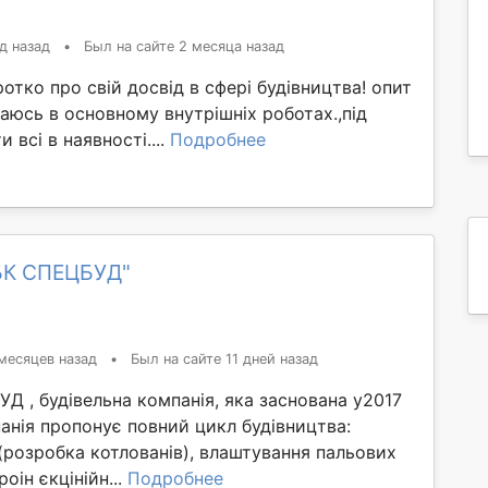
д назад
•
Был на сайте 2 месяца назад
отко про свій досвід в сфері будівництва! опит
аюсь в основному внутрішніх роботах.,під
 всі в наявності....
Подробнее
БК СПЕЦБУД"
месяцев назад
•
Был на сайте 11 дней назад
 , будівельна компанія, яка заснована у2017
анія пропонує повний цикл будівництва:
(розробка котлованів), влаштування пальових
оін єкцінійн...
Подробнее