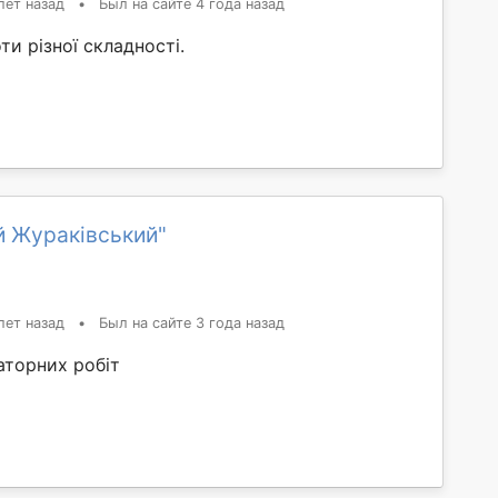
лет назад
•
Был на сайте 4 года назад
и різної складності.
й Жураківський"
лет назад
•
Был на сайте 3 года назад
аторних робіт