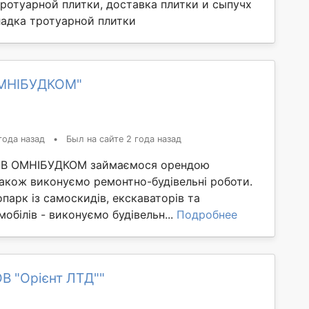
ротуарной плитки, доставка плитки и сыпучх
ладка тротуарной плитки
ОМНІБУДКОМ"
года назад
•
Был на сайте 2 года назад
ТОВ ОМНІБУДКОМ займаємося орендою
також виконуємо ремонтно-будівельні роботи.
парк із самоскидів, екскаваторів та
обілів - виконуємо будівельн...
Подробнее
В "Орієнт ЛТД""