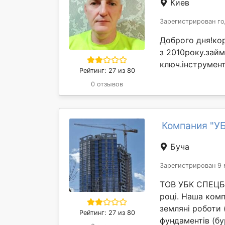
Киев
Зарегистрирован го
Доброго дня!кор
з 2010року.займ
ключ.інструменти
Рейтинг: 27 из 80
0 отзывов
Компания "У
Буча
Зарегистрирован 9 
ТОВ УБК СПЕЦБУД
році. Наша комп
земляні роботи 
Рейтинг: 27 из 80
фундаментів (бур