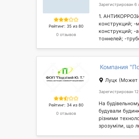
Зарегистрирован 6 
1. АНТИКОРРОЗИ
конструкций; -
Рейтинг: 35 из 80
конструкций; -
0 отзывов
тоннелей; -труб
Компания "Под
Луцк
(Может 
Зарегистрирован 12
На будівельному
Рейтинг: 34 из 80
будували будинки
0 отзывов
різними техноло
зрозуміли, що л