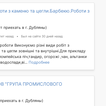
оти з каменю та цегли.Барбекю.Роботи з
т приехать в г. Дубляны)
лет назад
•
Был на сайте 30 дней назад
роботи Виконуємо різні види робіт з
та цегли зовнішні та внутрішні.Для прикладу
,помпейська піч,тандир, огорожі ,чан, альтанки
водоспади,ві...
Подробнее
ТОВ "ГРУПА ПРОМИСЛОВОГО
приехать в г. Дубляны)