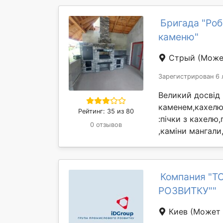
Бригада "Роб
каменю"
Стрый
(Може
Зарегистрирован 6 
Великий досвід 
каменем,кахелю 
Рейтинг: 35 из 80
:пічки з кахелю
0 отзывов
,каміни мангали,
Компания "
РОЗВИТКУ""
Киев
(Может 