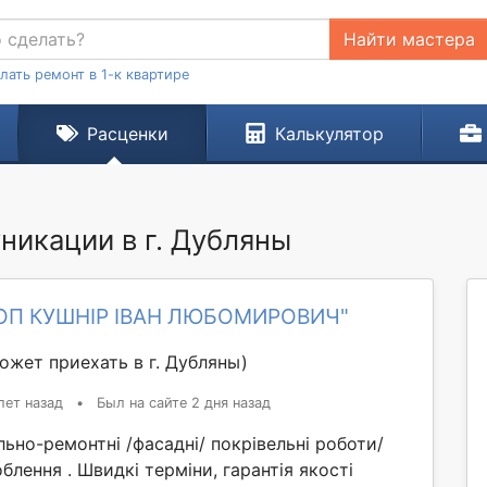
Найти мастера
лать ремонт в 1-к квартире
Расценки
Калькулятор
никации в г. Дубляны
ФОП КУШНІР ІВАН ЛЮБОМИРОВИЧ"
ожет приехать в г. Дубляны)
лет назад
•
Был на сайте 2 дня назад
льно-ремонтні /фасадні/ покрівельні роботи/
блення . Швидкі терміни, гарантія якості