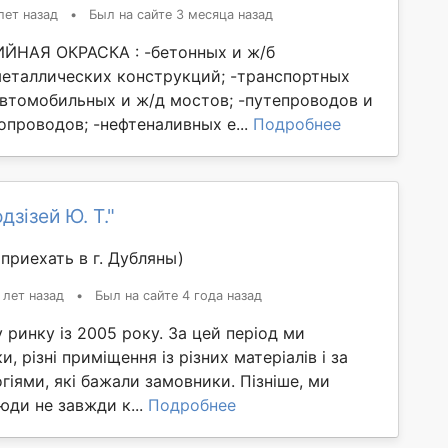
лет назад
•
Был на сайте 3 месяца назад
ЙНАЯ ОКРАСКА : -бетонных и ж/б
металлических конструкций; -транспортных
автомобильных и ж/д мостов; -путепроводов и
опроводов; -нефтеналивных е...
Подробнее
зізей Ю. Т."
приехать в г. Дубляны)
 лет назад
•
Был на сайте 4 года назад
 ринку із 2005 року. За цей період ми
, різні приміщення із різних матеріалів і за
гіями, які бажали замовники. Пізніше, ми
юди не завжди к...
Подробнее