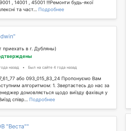
001 , 14001 , 45001 !!!Ремонти будь-якої
лексні та част...
Подробнее
udwin"
 приехать в г. Дубляны)
одтверждены
года назад
•
Был на сайте 4 года назад
7_61_77 або 093_015_83_24 Пропонуємо Вам
ступним алгоритмом: 1. Звертаєтесь до нас за
енеджер домовляється щодо виїзду фахівця у
Виїзд співр...
Подробнее
В "Веста""