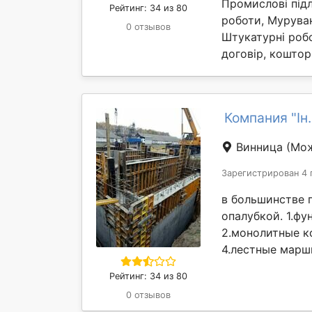
Промислові підл
Рейтинг: 34 из 80
роботи, Муруван
0 отзывов
Штукатурні робо
договір, коштори
Компания "Ін
Винница
(Мож
Зарегистрирован 4 
в большинстве 
опалубкой. 1.ф
2.монолитные к
4.лестные марши
Рейтинг: 34 из 80
0 отзывов