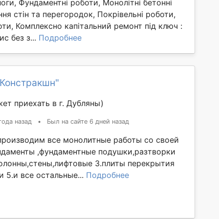
оги, Фундаментні роботи, Монолітні бетонні
ня стін та перегородок, Покрівельні роботи,
ти, Комплексно капітальний ремонт під ключ :
с без з...
Подробнее
.Констракшн"
ет приехать в г. Дубляны)
года назад
•
Был на сайте 6 дней назад
производим все монолитные работы со своей
ундаменты ,фундаментные подушки,разтворки
олонны,стены,лифтовые 3.плиты перекрытия
 5.и все остальные...
Подробнее