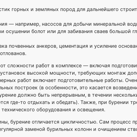
стик горных и земляных пород для дальнейшего строит
ния — например, насосов для добычи минеральной вод
и осушении болот или для забивания сваев большой г
вка почвенных анкеров, цементация и усиление основа
отлованов.
 от сложности работ в комплексе — включая подготов
 установок высокой мощности, требующих монтаж допо
нерных работ включает подготовительные работы. Очен
ьных построек (в особенности, это касается возведен
урение должно быть непрерывным, в течении нескольки
я где-то отдыхать и обедать). Также, при бурении тр
 технического оборудования и освещения.
ины, бурение отличается цикличностью. Сам процесс 
регулярной заменой бурильных колонн и очищением ст