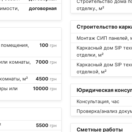
Строительство дома п
жимости,
договорная
отделку., м²
Строительство карк
Монтаж СИП панелей, 
 помещения,
100
грн
Каркасный дом SIP тех
отделки, м²
или комнаты,
7000
грн
Каркасный дом SIP тех
отделкой, м²
комнаты, м²
4500
грн
иры или
10000
грн
Юридическая консу
Консультация, час
Проверка/анализ докум
²
5500
грн
Сметные работы