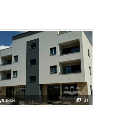
удинки
31