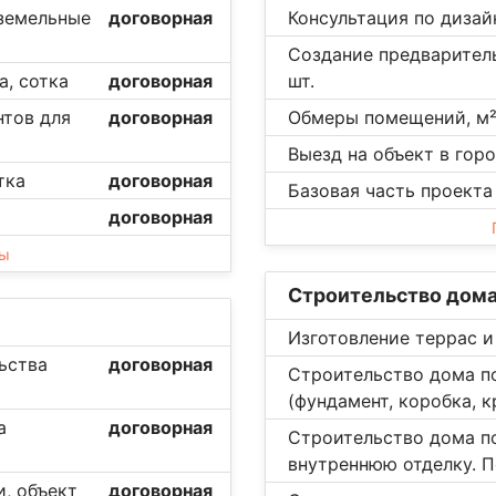
 земельные
договорная
Консультация по дизайн
Создание предваритель
а, сотка
договорная
шт.
нтов для
договорная
Обмеры помещений, м
Выезд на объект в горо
тка
договорная
Базовая часть проекта
договорная
ны
Строительство дом
Изготовление террас и
ьства
договорная
Строительство дома по
(фундамент, коробка, к
а
договорная
Строительство дома п
внутреннюю отделку. П
, объект
договорная