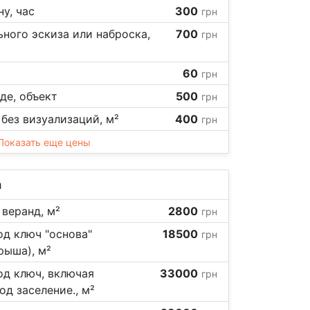
у, час
300
грн
ного эскиза или наброска,
700
грн
²
60
грн
де, объект
500
грн
 без визуализаций, м²
400
грн
Показать еще цены
а
 веранд, м²
2800
грн
д ключ "основа"
18500
грн
рыша), м²
од ключ, включая
33000
грн
од заселение., м²