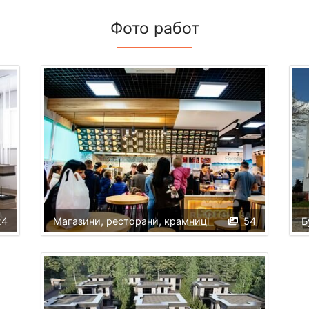
Фото работ
24
Магазини, ресторани, крамниці
54
Б