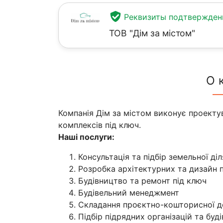
Реквизиты подтвержде
ТОВ "Дім за містом"
О 
Компанія Дім за містом виконує проекту
комплексів під ключ.
Наші послуги:
Консультація та підбір земельної ді
Розробка архітектурних та дизайн 
Будівництво та ремонт під ключ
Будівельний менеджмент
Складання проєктно-кошторисної д
Підбір підрядних організацій та буд