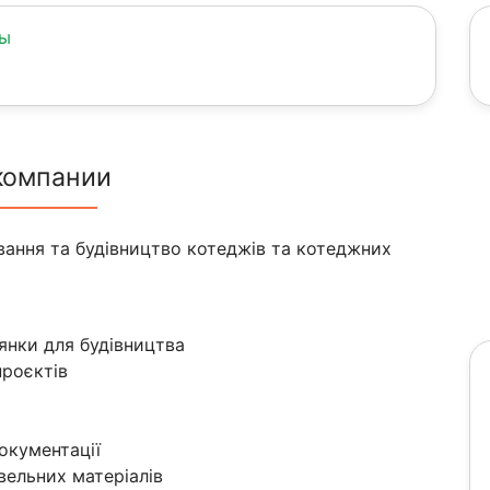
ны
компании
вання та будівництво котеджів та котеджних
лянки для будівництва
проєктів
окументації
івельних матеріалів