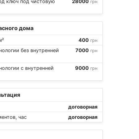
од ключ под чистовую
28000
грн
асного дома
м²
400
грн
нологии без внутренней
7000
грн
нологии с внутренней
9000
грн
льтация
договорная
ентов, час
договорная