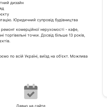
фтний дизайн
яд
оєкту
уатацію. Юридичний супровід будівництва
ремонт комерційної нерухомості - кафе,
ні торгівельні точки. Досвід більше 13 років,
єктів.
мо по всій Україні, виїзд на обʼєкт. Можлива
Давно на сайте