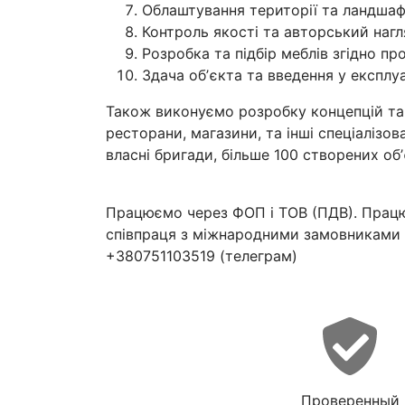
Облаштування території та ландша
Контроль якості та авторський нагл
Розробка та підбір меблів згідно пр
Здача обʼєкта та введення у експл
Також виконуємо розробку концепцій та 
ресторани, магазини, та інші спеціалізова
власні бригади, більше 100 створених обʼ
Працюємо через ФОП і ТОВ (ПДВ). Працює
співпраця з міжнародними замовниками
+380751103519 (телеграм)
Проверенный