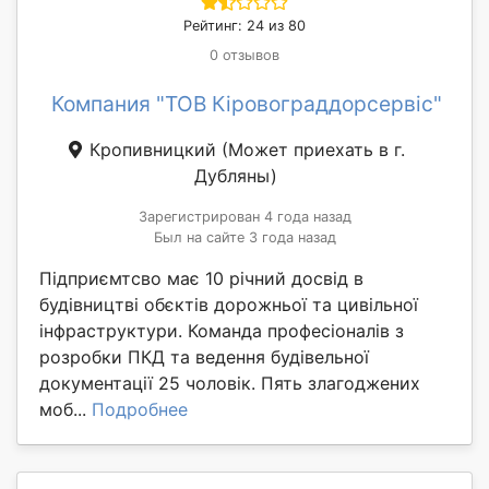
Рейтинг: 24 из 80
0 отзывов
Компания "ТОВ Кіровограддорсервіс"
Кропивницкий
(Может приехать в г.
Дубляны)
Зарегистрирован 4 года назад
Был на сайте 3 года назад
Підприємтсво має 10 річний досвід в
будівництві обєктів дорожньої та цивільної
інфраструктури. Команда професіоналів з
розробки ПКД та ведення будівельної
документації 25 чоловік. Пять злагоджених
моб...
Подробнее