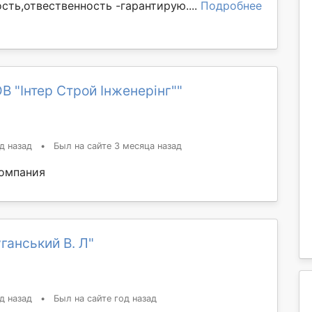
сть,отвественность -гарантирую....
Подробнее
В "Інтер Строй Інженерінг""
д назад
•
Был на сайте 3 месяца назад
омпания
ганський В. Л"
д назад
•
Был на сайте год назад