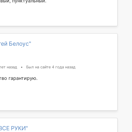
вый, пунктуальный.
гей Белоус"
лет назад
•
Был на сайте 4 года назад
тво гарантирую.
 ВСЕ РУКИ"