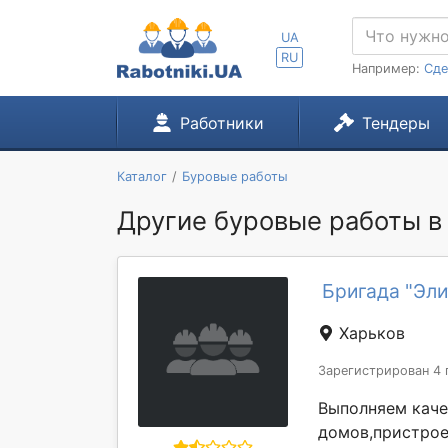
UA
RU
Например:
Сде
Работники
Тендеры
Каталог
Буровые работы
Другие буровые работы в 
Бригада "Эли
Харьков
Зарегистрирован 4 
Выполняем каче
домов,пристрое