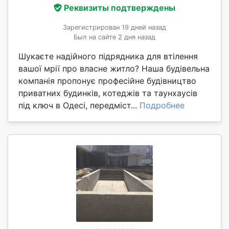
Реквизиты подтверждены
Зарегистрирован 19 дней назад
Был на сайте 2 дня назад
Шукаєте надійного підрядника для втілення
вашої мрії про власне житло? Наша будівельна
компанія пропонує професійне будівництво
приватних будинків, котеджів та таунхаусів
під ключ в Одесі, передміст...
Подробнее