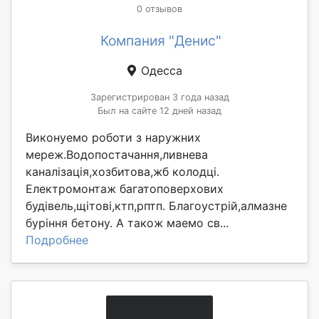
0 отзывов
Компания "Денис"
Одесса
Зарегистрирован 3 года назад
Был на сайте 12 дней назад
Виконуемо роботи з наружних
мереж.Водопостачання,ливнева
каналізація,хозбитова,жб колодці.
Електромонтаж багатоповерхових
будівель,щітові,ктп,рптп. Благоустрій,алмазне
буріння бетону. А також маемо св...
Подробнее