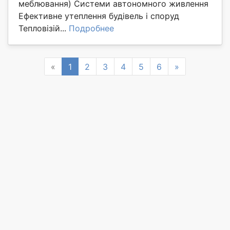
меблювання) Системи автономного живлення
Ефективне утеплення будівель і споруд
Тепловізій...
Подробнее
Previous
Next
«
1
2
3
4
5
6
»