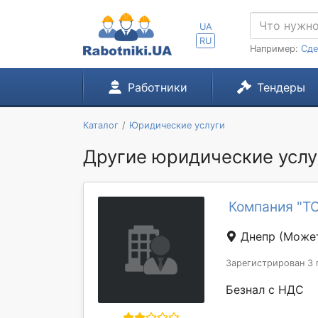
UA
RU
Например:
Сде
Работники
Тендеры
Каталог
Юридические услуги
Другие юридические услуг
Компания "Т
Днепр
(Может
Зарегистрирован 3 
Безнал с НДС