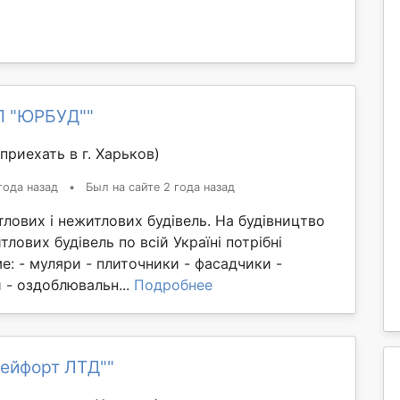
П "ЮРБУД""
приехать в г. Харьков)
года назад
•
Был на сайте 2 года назад
лових і нежитлових будівель. На будівництво
лових будівель по всій Україні потрібні
ме: - муляри - плиточники - фасадчики -
 - оздоблювальн...
Подробнее
Сейфорт ЛТД""