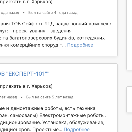
приехать в г. Харьков)
года назад
•
Был на сайте 4 года назад
панія ТОВ Сейфорт ЛТД надає повний комплекс
луг: - проектування - зведення
 та багатоповерхових будинків, коттеджних
ення комерційних споруд т...
Подробнее
В "ЕКСПЕРТ-101""
приехать в г. Харьков)
лет назад
•
Был на сайте 5 лет назад
ые и демонтажные роботы, есть техника
кран, самосвалы) Електромонтажные роботы.
ндиционирование. Установка, обслуживание,
ндиционеров. Проектные...
Подробнее