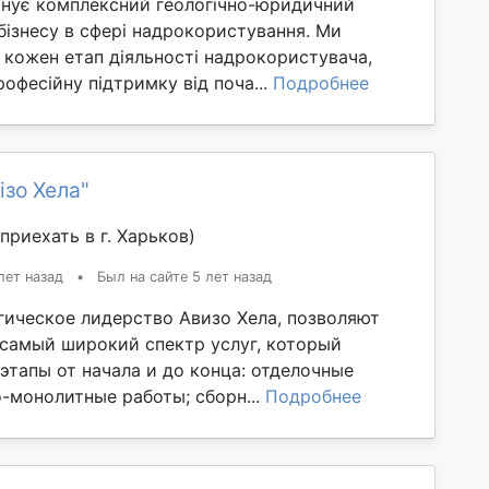
нує комплексний геологічно-юридичний
бізнесу в сфері надрокористування. Ми
кожен етап діяльності надрокористувача,
офесійну підтримку від поча...
Подробнее
ізо Хела"
приехать в г. Харьков)
лет назад
•
Был на сайте 5 лет назад
гическое лидерство Авизо Хела, позволяют
 самый широкий спектр услуг, который
этапы от начала и до конца: отделочные
о-монолитные работы; сборн...
Подробнее