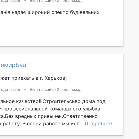
года назад
•
Был на сайте 2 года назад
панія надає широкий спектр будівельних
томирБуд"
жет приехать в г. Харьков)
года назад
•
Был на сайте 2 года назад
льное качество!!!Строительсьво дома под
и професиональной команды это улыбка
ка.Без вредных привычек.Ответственно
работу. В своей работе мы исп...
Подробнее