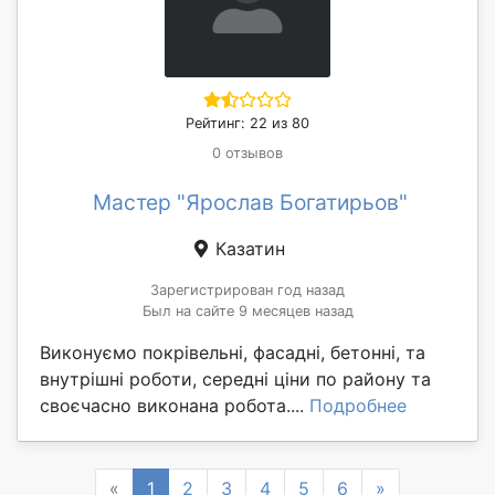
Рейтинг: 22 из 80
0 отзывов
Мастер "Ярослав Богатирьов"
Казатин
Зарегистрирован год назад
Был на сайте 9 месяцев назад
Виконуємо покрівельні, фасадні, бетонні, та
внутрішні роботи, середні ціни по району та
своєчасно виконана робота....
Подробнее
Previous
Next
«
1
2
3
4
5
6
»