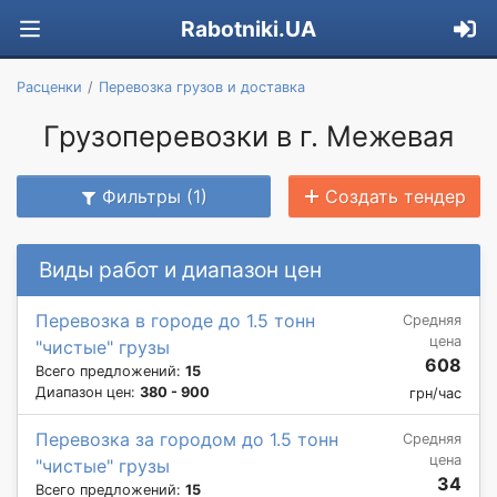
Rabotniki.UA
Расценки
Перевозка грузов и доставка
Грузоперевозки в г. Межевая
Фильтры (1)
Создать тендер
Виды работ и диапазон цен
Перевозка в городе до 1.5 тонн
Средняя
цена
"чистые" грузы
608
Всего предложений:
15
Диапазон цен:
380 - 900
грн/час
Перевозка за городом до 1.5 тонн
Средняя
цена
"чистые" грузы
34
Всего предложений:
15