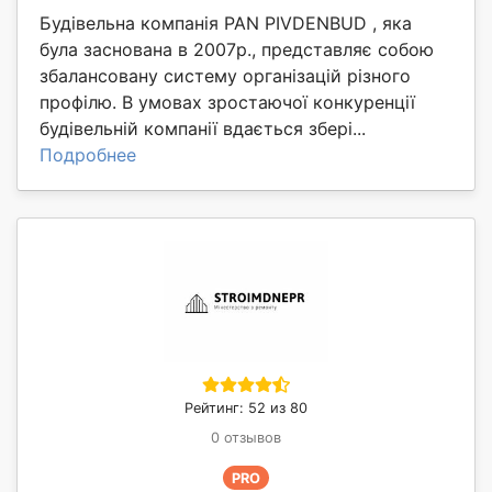
Будівельна компанія PAN PIVDENBUD , яка
була заснована в 2007р., представляє собою
збалансовану систему організацій різного
профілю. В умовах зростаючої конкуренції
будівельній компанії вдається збері...
Подробнее
Рейтинг: 52 из 80
0 отзывов
PRO