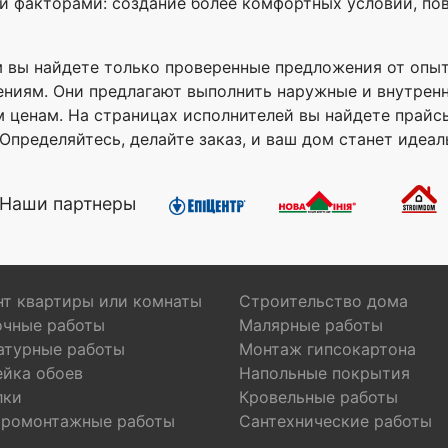
и факторами: создание более комфортных условий, по
ром вы найдете только проверенные предложения от опы
лениям. Они предлагают выполнить наружные и внутре
м ценам. На страницах исполнителей вы найдете прайсы
Определяйтесь, делайте заказ, и ваш дом станет идеа
Наши партнеры
т квартиры или комнаты
Строительство дома
очные работы
Малярные работы
атурные работы
Монтаж гипсокартона
ейка обоев
Напольные покрытия
лки
Кровельные работы
тромонтажные работы
Сантехнические работы