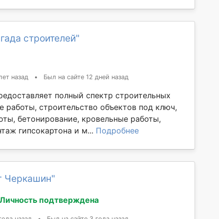
гада строителей"
лет назад
•
Был на сайте 12 дней назад
редоставляет полный спектр строительных
е работы, строительство объектов под ключ,
оты, бетонирование, кровельные работы,
таж гипсокартона и м...
Подробнее
г Черкашин"
Личность подтверждена
года назад
•
Был на сайте 3 года назад