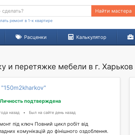
Найти мастера
лать ремонт в 1-к квартире
Расценки
Калькулятор
жу и перетяжке мебели в г. Харьков
 "150m2kharkov"
Личность подтверждена
года назад
•
Был на сайте день назад
онт під ключ Повний цикл робіт від
адних комунікацій до фінішного оздоблення.