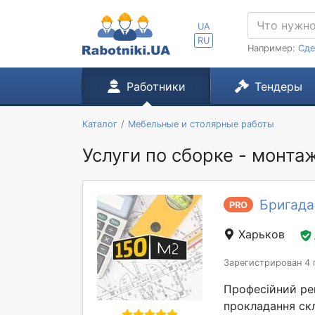
UA
RU
Например:
Сде
Работники
Тендеры
Каталог
Мебельные и столярные работы
Услуги по сборке - монта
Бригада
PRO
Харьков
Зарегистрирован 4 
Професійний рем
прокладання скл