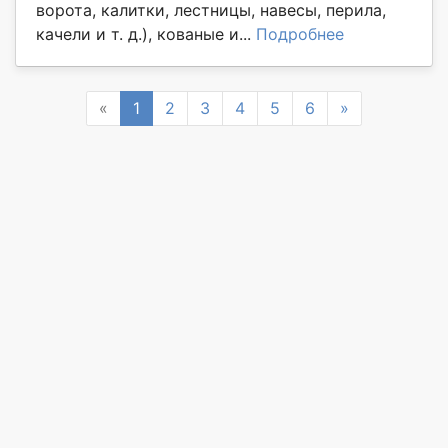
ворота, калитки, лестницы, навесы, перила,
качели и т. д.), кованые и...
Подробнее
Previous
Next
«
1
2
3
4
5
6
»