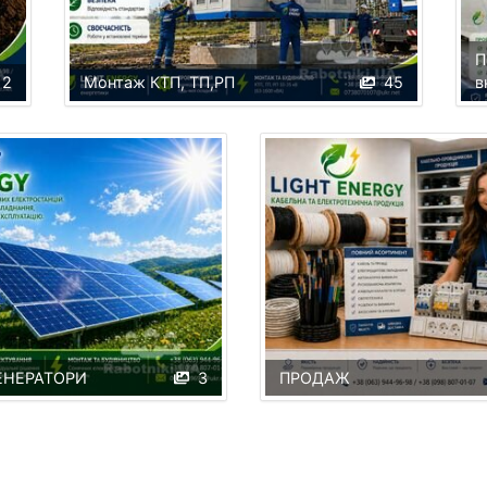
П
2
Монтаж КТП, ТП,РП
45
в
ГЕНЕРАТОРИ
3
ПРОДАЖ