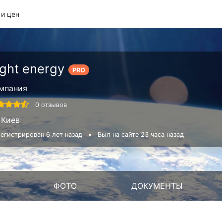
 и цен
ight energy
PRO
мпания
0 отзывов
Киев
егистрирован 6 лет назад
•
Был на сайте 23 часа назад
ФОТО
ДОКУМЕНТЫ