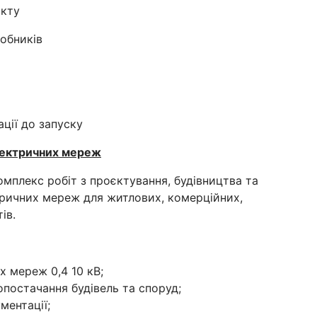
єкту
робників
ції до запуску
електричних мереж
плекс робіт з проєктування, будівництва та
ктричних мереж для житлових, комерційних,
ів.
х мереж 0,4 10 кВ;
постачання будівель та споруд;
ментації;