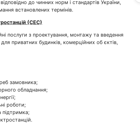
відповідно до чинних норм і стандартів України,
мання встановлених термінів.
тростанцій (СЕС)
ні послуги з проектування, монтажу та введення
для приватних будинків, комерційних об єктів,
треб замовника;
орного обладнання;
ергії;
ні роботи;
а підтримка;
ектростанцій.