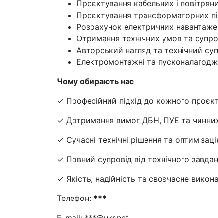
Проєктування кабельних і повітряни
Проєктування трансформаторних під
Розрахунок електричних навантаже
Отримання технічних умов та супро
Авторський нагляд та технічний суп
Електромонтажні та пусконалагоджу
Чому обирають нас
✓ Професійний підхід до кожного проєк
✓ Дотримання вимог ДБН, ПУЕ та чинних
✓ Сучасні технічні рішення та оптимізаці
✓ Повний супровід від технічного завдан
✓ Якість, надійність та своєчасне викон
Телефон:
***
E-mail: ***@ukr.net