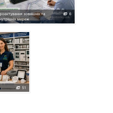
роектування зовнішніх та
6
нутрішніх мереж
51