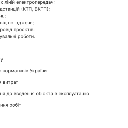
х ліній електропередач;
станцій (КТП, БКТП);
нь;
від погоджень;
ровід проєктів;
вальні роботи.
ту
 нормативів України
я витрат
ня до введення об єкта в експлуатацію
ання робіт