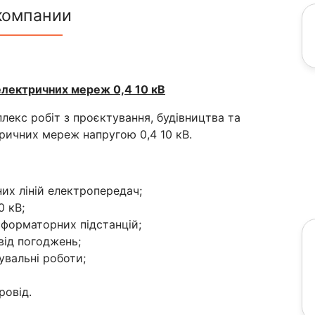
компании
електричних мереж 0,4 10 кВ
екс робіт з проєктування, будівництва та
тричних мереж напругою 0,4 10 кВ.
их ліній електропередач;
0 кВ;
сформаторних підстанцій;
від погоджень;
вальні роботи;
ровід.