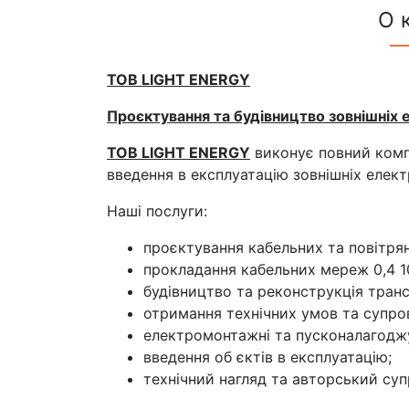
О 
ТОВ LIGHT ENERGY
Проєктування та будівництво зовнішніх 
ТОВ LIGHT ENERGY
виконує повний компл
введення в експлуатацію зовнішніх елек
Наші послуги:
проєктування кабельних та повітрян
прокладання кабельних мереж 0,4 1
будівництво та реконструкція тран
отримання технічних умов та супро
електромонтажні та пусконалагоджу
введення об єктів в експлуатацію;
технічний нагляд та авторський суп