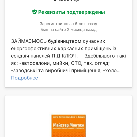
Реквизиты подтверждены
Зарегистрирован 6 лет назад
Был на сайте 2 месяца назад
ЗАЙМАЄМОСЬ будівництвом сучасних
енергоефективних каркасних приміщень із
сендвіч панелей ПІД КЛЮЧ. ⠀ Здебільшого такі
як: -автосалони, мийки, СТО, тех. огляд;
-заводські та виробничі приміщення; -холо...
Подробнее