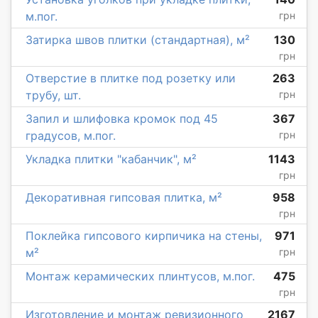
м.пог.
грн
Затирка швов плитки (стандартная), м²
130
грн
Отверстие в плитке под розетку или
263
трубу, шт.
грн
Запил и шлифовка кромок под 45
367
градусов, м.пог.
грн
Укладка плитки "кабанчик", м²
1143
грн
Декоративная гипсовая плитка, м²
958
грн
Поклейка гипсового кирпичика на стены,
971
м²
грн
Монтаж керамических плинтусов, м.пог.
475
грн
Изготовление и монтаж ревизионного
2167