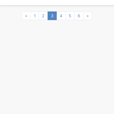
Previous
Next
«
1
2
3
4
5
6
»