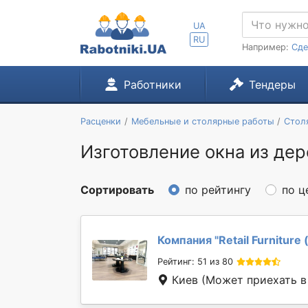
UA
RU
Например:
Сде
Работники
Тендеры
Расценки
Мебельные и столярные работы
Стол
Изготовление окна из дере
Сортировать
по рейтингу
по ц
Компания "
Retail Furnitur
Рейтинг: 51 из 80
Киев
(Может приехать в