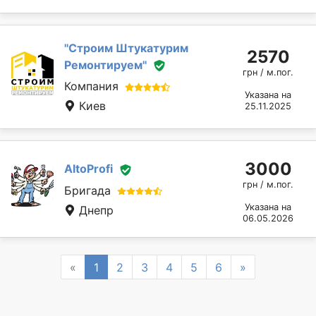
''Строим Штукатурим
2570
Ремонтируем''
грн / м.пог.
Компания
Указана на
Киев
25.11.2025
3000
AltoProfi
грн / м.пог.
Бригада
Указана на
Днепр
06.05.2026
Previous
Next
«
1
2
3
4
5
6
»