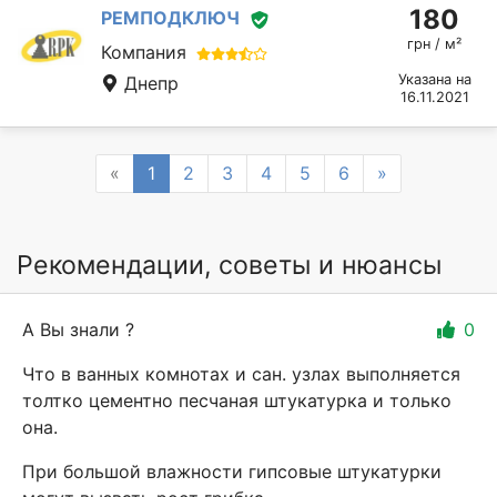
180
РЕМПОДКЛЮЧ
грн / м²
Компания
Указана на
Днепр
16.11.2021
Previous
Next
«
1
2
3
4
5
6
»
Рекомендации, советы и нюансы
А Вы знали ?
0
Что в ванных комнотах и сан. узлах выполняется
толтко цементно песчаная штукатурка и только
она.
При большой влажности гипсовые штукатурки