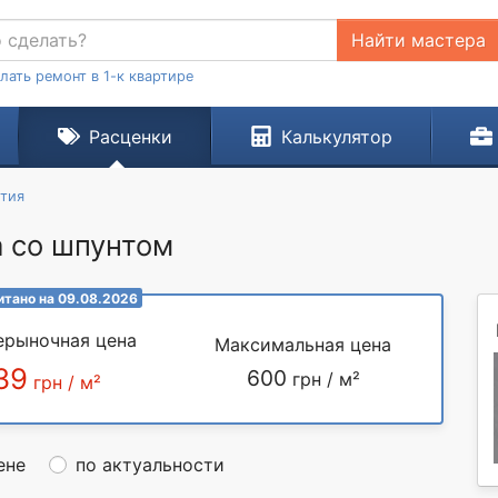
Найти мастера
лать ремонт в 1-к квартире
Расценки
Калькулятор
тия
 со шпунтом
итано на 09.08.2026
ерыночная цена
Максимальная цена
39
600
грн / м²
грн / м²
ене
по актуальности