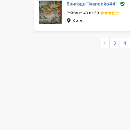
Бригада "
Ivanenko44
"
Рейтинг: 43 из 80
Киев
Previous
«
3
4