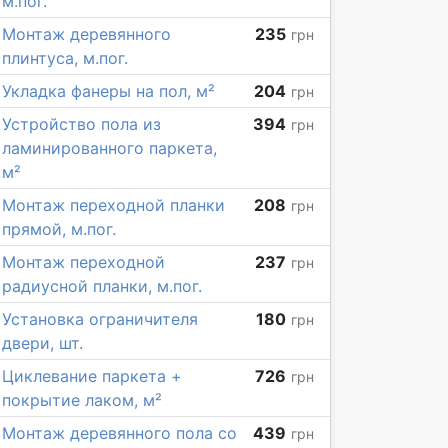
м.пог.
Монтаж деревянного
235
грн
плинтуса, м.пог.
Укладка фанеры на пол, м²
204
грн
Устройство пола из
394
грн
ламинированного паркета,
м²
Монтаж переходной планки
208
грн
прямой, м.пог.
Монтаж переходной
237
грн
радиусной планки, м.пог.
Установка ограничителя
180
грн
двери, шт.
Циклевание паркета +
726
грн
покрытие лаком, м²
Монтаж деревянного пола со
439
грн