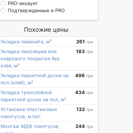
PRO-аккаунт
Подтвержденные и PRO
Похожие цены
Укладка ламината, м²
261
грн
Укладка линолеума или
183
грн
коврового покрытия без
клея, м²
Укладка паркетной доски на
496
грн
пол (клей), м²
Укладка трехслойной
434
грн
паркетной доски на пол, м²
Установка пластиковых
132
грн
плинтусов, м.пог.
Монтаж МДФ плинтусов,
244
грн