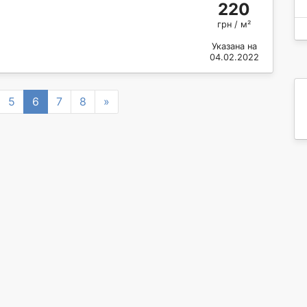
220
грн / м²
Указана на
04.02.2022
Next
5
6
7
8
»