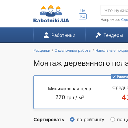
UA
RU
Например:
Сде
Работники
Тендеры
Расценки
Отделочные работы
Напольные покры
Монтаж деревянного пола
Рассч
Средн
Минимальная цена
4
270
грн / м²
Сортировать
по рейтингу
по ц