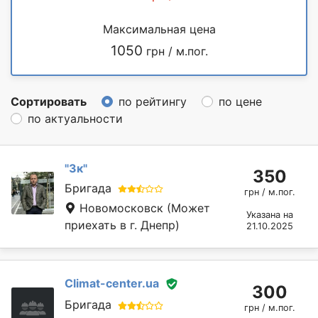
Максимальная цена
1050
грн / м.пог.
Сортировать
по рейтингу
по цене
по актуальности
"3к"
350
Бригада
грн / м.пог.
Новомосковск
(Может
Указана на
приехать в г. Днепр)
21.10.2025
Climat-center.ua
300
Бригада
грн / м.пог.