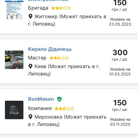
150
Бригада
грн / шт.
Житомир
(Может приехать в
Указана на
г. Липовец)
23.05.2023
Кирило Дідинець
300
Мастер
грн / шт.
Киев
(Может приехать в г.
Указана на
Липовец)
01.03.2025
BonMason
150
Компания
грн / шт.
Мироновка
(Может приехать
Указана на
в г. Липовец)
03.11.2020