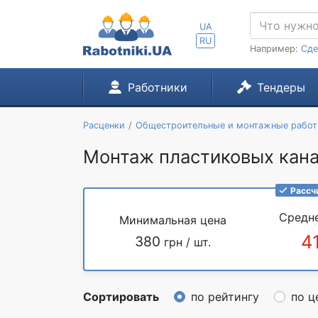
UA
RU
Например:
Сде
Работники
Тендеры
Расценки
Общестроительные и монтажные рабо
Монтаж пластиковых кана
Рассч
Средн
Минимальная цена
4
380
грн / шт.
Сортировать
по рейтингу
по ц