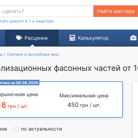
Найти мастера
лать ремонт в 1-к квартире
Расценки
Калькулятор
ты
Септики и выгребные ямы
лизационных фасонных частей от 1
итано на 06.08.2026
ерыночная цена
Максимальная цена
18
450
грн / шт.
грн / шт.
ене
по актуальности