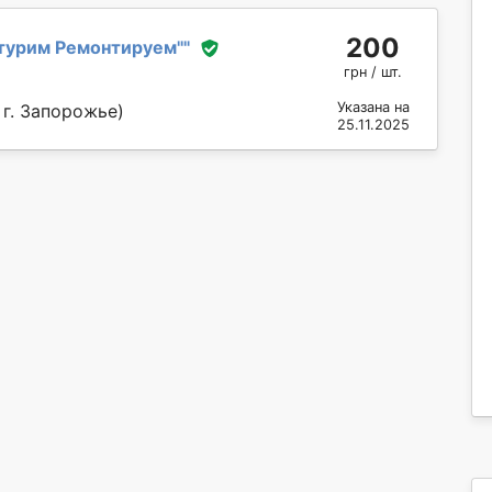
200
турим Ремонтируем''
"
грн / шт.
Указана на
 г. Запорожье)
25.11.2025