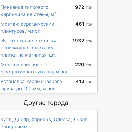
Поклейка гипсового
972
грн
кирпичика на стены, м²
Монтаж керамических
461
грн
плинтусов, м.пог.
Изготовление и монтаж
1932
грн
ревизионного люка из
плитки на магнитах, шт.
Монтаж плиточного
229
грн
декоративного уголка, м.пог.
Установка керамического
412
грн
фриза до 100 мм, м.пог.
Другие города
Киев
,
Днепр
,
Харьков
,
Одесса
,
Львов
,
Запорожье