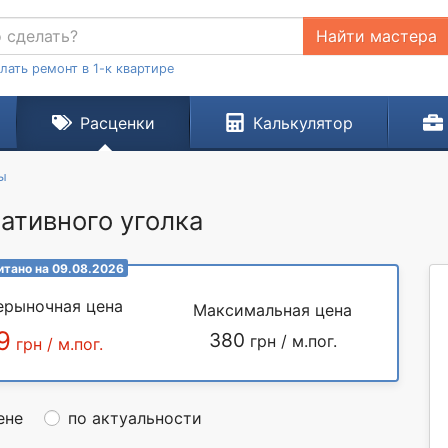
Найти мастера
лать ремонт в 1-к квартире
Расценки
Калькулятор
ы
ативного уголка
итано на 09.08.2026
ерыночная цена
Максимальная цена
9
380
грн / м.пог.
грн / м.пог.
ене
по актуальности