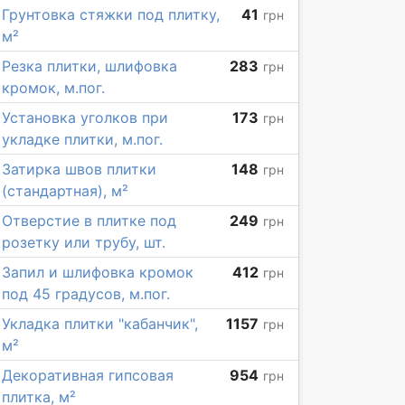
Грунтовка стяжки под плитку,
41
грн
м²
Резка плитки, шлифовка
283
грн
кромок, м.пог.
Установка уголков при
173
грн
укладке плитки, м.пог.
Затирка швов плитки
148
грн
(стандартная), м²
Отверстие в плитке под
249
грн
розетку или трубу, шт.
Запил и шлифовка кромок
412
грн
под 45 градусов, м.пог.
Укладка плитки "кабанчик",
1157
грн
м²
Декоративная гипсовая
954
грн
плитка, м²