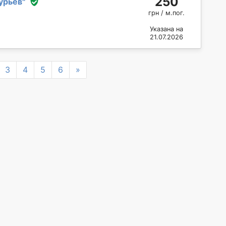
250
урьев
"
грн / м.пог.
Указана на
21.07.2026
Next
3
4
5
6
»