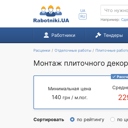
UA
RU
Например:
Сде
Работники
Тендеры
Расценки
Отделочные работы
Плиточные работ
Монтаж плиточного декор
Рассч
Средн
Минимальная цена
22
140
грн / м.пог.
Сортировать
по рейтингу
по ц