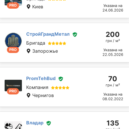
PRO
Указана на
Киев
24.06.2026
200
СтройГрандМетал
грн / м²
Бригада
PRO
Указана на
Запорожье
22.05.2026
70
PromTehBud
грн / м²
Компания
PRO
Указана на
Чернигов
08.02.2022
135
Владар