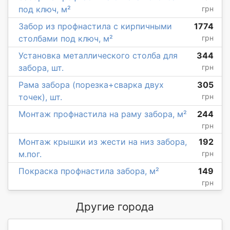
под ключ, м²
грн
Забор из профнастила с кирпичными
1774
столбами под ключ, м²
грн
Установка металлического столба для
344
забора, шт.
грн
Рама забора (порезка+сварка двух
305
точек), шт.
грн
Монтаж профнастила на раму забора, м²
244
грн
Монтаж крышки из жести на низ забора,
192
м.пог.
грн
Покраска профнастила забора, м²
149
грн
Другие города