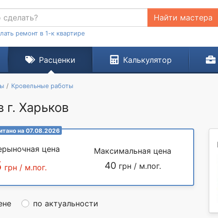
Найти мастера
лать ремонт в 1-к квартире
Расценки
Калькулятор
ты
Кровельные работы
 г. Харьков
итано на 07.08.2026
ерыночная цена
Максимальная цена
5
40
грн / м.пог.
грн / м.пог.
ене
по актуальности