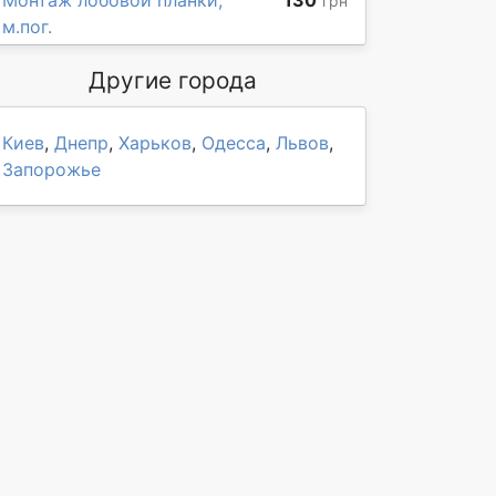
Монтаж лобовой планки,
130
грн
м.пог.
Другие города
Киев
,
Днепр
,
Харьков
,
Одесса
,
Львов
,
Запорожье