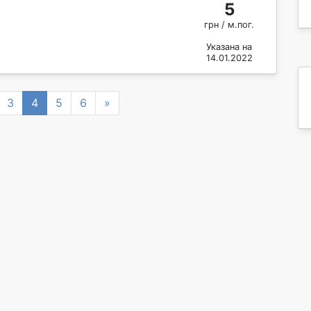
5
грн / м.пог.
Указана на
14.01.2022
Next
3
4
5
6
»