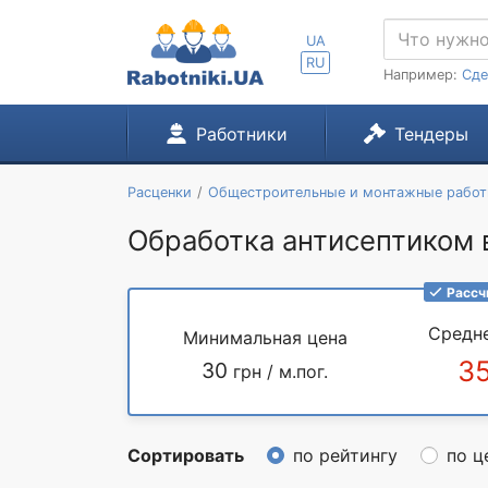
UA
RU
Например:
Сде
Работники
Тендеры
Расценки
Общестроительные и монтажные рабо
Обработка антисептиком в
Рассч
Средн
Минимальная цена
3
30
грн / м.пог.
Сортировать
по рейтингу
по ц