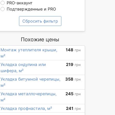
PRO-аккаунт
Подтвержденные и PRO
Сбросить фильтр
Похожие цены
Монтаж утеплителя крыши,
148
грн
м²
Укладка ондулина или
219
грн
шифера, м²
Укладка битумной черепицы,
358
грн
м²
Укладка металлочерепицы,
245
грн
м²
Укладка профнастила, м²
241
грн