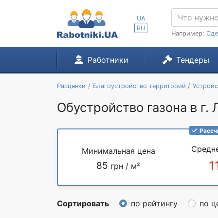
UA
RU
Например:
Сде
Работники
Тендеры
Расценки
Благоустройство территорий
Устройс
Обустройство газона в г. 
Рассч
Средн
Минимальная цена
1
85
грн / м²
Сортировать
по рейтингу
по ц