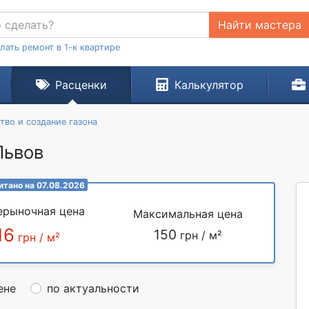
Найти мастера
лать ремонт в 1-к квартире
Расценки
Калькулятор
тво и создание газона
Львов
итано на 07.08.2026
ерыночная цена
Максимальная цена
16
150
грн / м²
грн / м²
ене
по актуальности