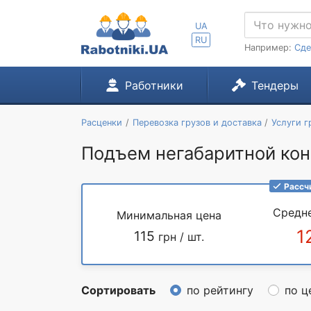
UA
RU
Например:
Сде
Работники
Тендеры
Расценки
Перевозка грузов и доставка
Услуги г
Подъем негабаритной конс
Рассч
Средн
Минимальная цена
1
115
грн / шт.
Сортировать
по рейтингу
по ц