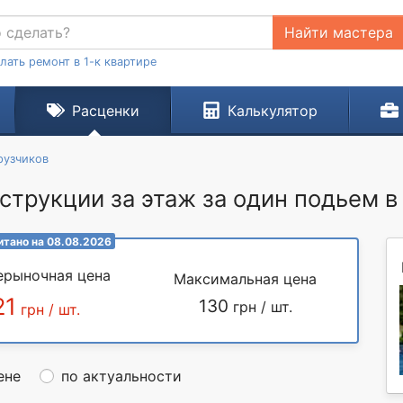
Найти мастера
лать ремонт в 1-к квартире
Расценки
Калькулятор
рузчиков
трукции за этаж за один подьем в 
итано на 08.08.2026
ерыночная цена
Максимальная цена
21
130
грн / шт.
грн / шт.
ене
по актуальности