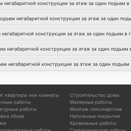
м негабаритной конструкции за этаж за один подьем в 
Подъем негабаритной конструкции за этаж за один подь
 негабаритной конструкции за этаж за один подьем в г
м негабаритной конструкции за этаж за один подьем в
ъем негабаритной конструкции за этаж за один подьем в
т квартиры или комнаты
Строительство дома
очные работы
Малярные работы
атурные работы
Монтаж гипсокартона
ейка обоев
Напольные покрытия
лки
Кровельные работы
тромонтажные работы
Сантехнические работы