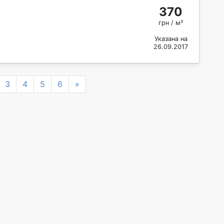
370
грн / м²
Указана на
26.09.2017
Next
3
4
5
6
»