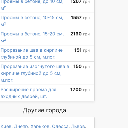
Проемы в бетоне, до 10 см,
1267
грн
м²
Проемы в бетоне, 10-15 см,
1557
грн
м²
Проемы в бетоне, 15-20 см,
2160
грн
м²
Прорезание шва в кирпиче
151
грн
глубиной до 5 см, м.пог.
Прорезание изогнутого шва в
150
грн
кирпиче глубиной до 5 см,
м.пог.
Расширение проема для
1700
грн
входных дверей, шт.
Другие города
Киев
,
Днепр
,
Харьков
,
Одесса
,
Львов
,