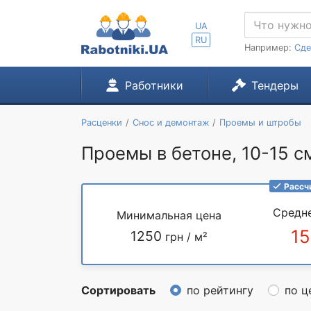
UA
RU
Например:
Сде
Работники
Тендеры
Расценки
Снос и демонтаж
Проемы и штробы
Проемы в бетоне, 10-15 см
Рассч
Средн
Минимальная цена
1
1250
грн / м²
Сортировать
по рейтингу
по ц