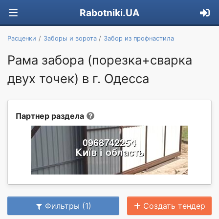
Rabotniki.UA
Расценки
Заборы и ворота
Забор из профнастила
Рама забора (порезка+сварка
двух точек) в г. Одесса
Партнер раздела
Фильтры (1)
Создать тендер