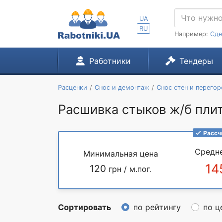
UA
RU
Например:
Сде
Работники
Тендеры
Расценки
Снос и демонтаж
Снос стен и перего
Расшивка стыков ж/б плит
Рассч
Средн
Минимальная цена
14
120
грн / м.пог.
Сортировать
по рейтингу
по ц