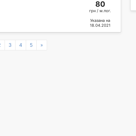
80
грн / м.пог.
Указана на
18.04.2021
Next
2
3
4
5
»