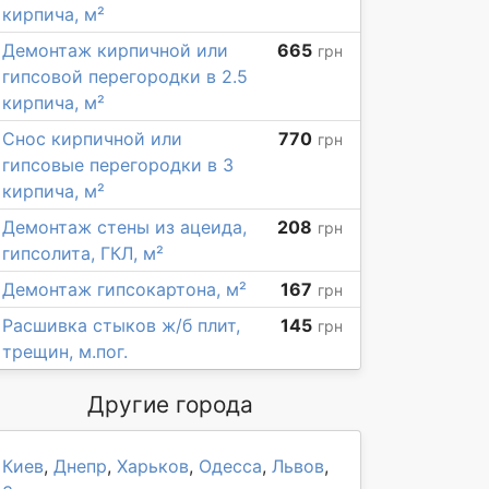
кирпича, м²
Демонтаж кирпичной или
665
грн
гипсовой перегородки в 2.5
кирпича, м²
Снос кирпичной или
770
грн
гипсовые перегородки в 3
кирпича, м²
Демонтаж стены из ацеида,
208
грн
гипсолита, ГКЛ, м²
Демонтаж гипсокартона, м²
167
грн
Расшивка стыков ж/б плит,
145
грн
трещин, м.пог.
Другие города
Киев
,
Днепр
,
Харьков
,
Одесса
,
Львов
,