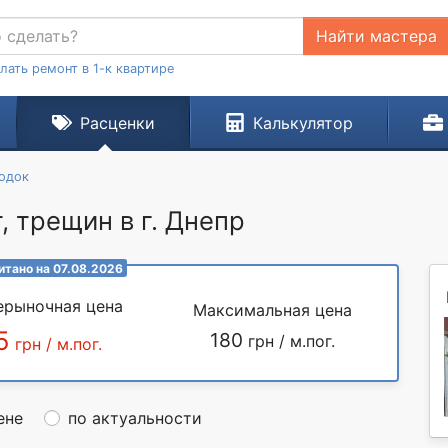
Найти мастера
лать ремонт в 1-к квартире
Расценки
Калькулятор
родок
, трещин в г. Днепр
итано на 07.08.2026
ерыночная цена
Максимальная цена
5
180
грн / м.пог.
грн / м.пог.
ене
по актуальности