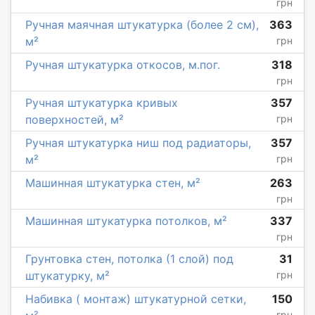
грн
Ручная маячная штукатурка (более 2 см),
363
м²
грн
Ручная штукатурка откосов, м.пог.
318
грн
Ручная штукатурка кривых
357
поверхностей, м²
грн
Ручная штукатурка ниш под радиаторы,
357
м²
грн
Машинная штукатурка стен, м²
263
грн
Машинная штукатурка потолков, м²
337
грн
Грунтовка стен, потолка (1 слой) под
31
штукатурку, м²
грн
Набивка ( монтаж) штукатурной сетки,
150
грн